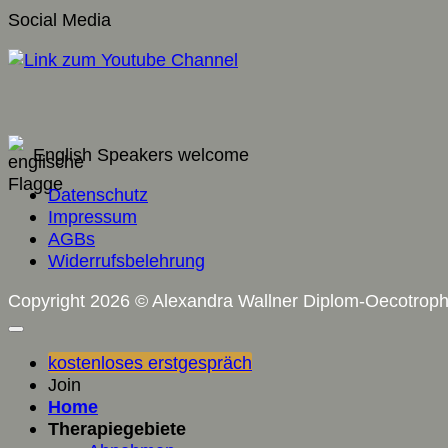
Social Media
English Speakers welcome
Datenschutz
Impressum
AGBs
Widerrufsbelehrung
Copyright 2026 © Alexandra Wallner Diplom-Oecotrop
kostenloses erstgespräch
Join
Home
Therapiegebiete