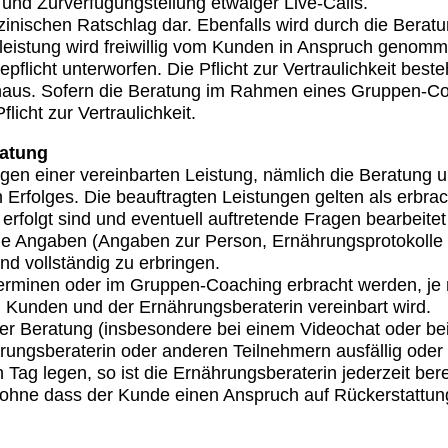
nd Zurverfügungstellung etwaiger Live-Calls.
zinischen Ratschlag dar. Ebenfalls wird durch die Beratu
sleistung wird freiwillig vom Kunden in Anspruch genom
flicht unterworfen. Die Pflicht zur Vertraulichkeit best
aus. Sofern die Beratung im Rahmen eines Gruppen-Coac
licht zur Vertraulichkeit.
ratung
gen einer vereinbarten Leistung, nämlich die Beratung u
 Erfolges. Die beauftragten Leistungen gelten als erbrac
erfolgt sind und eventuell auftretende Fragen bearbeit
 alle Angaben (Angaben zur Person, Ernährungsprotokolle
 vollständig zu erbringen.
terminen oder im Gruppen-Coaching erbracht werden, j
m Kunden und der Ernährungsberaterin vereinbart wird.
der Beratung (insbesondere bei einem Videochat oder b
ngsberaterin oder anderen Teilnehmern ausfällig oder
g legen, so ist die Ernährungsberaterin jederzeit bere
ohne dass der Kunde einen Anspruch auf Rückerstattung