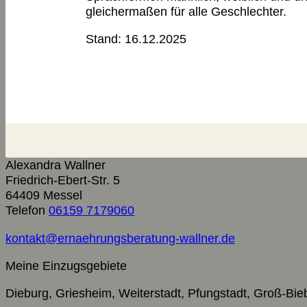
gleichermaßen für alle Geschlechter.
Stand: 16.12.2025
Alexandra Wallner
Friedrich-Ebert-Str. 5
64409
Messel
Telefon
06159 7179060
kontakt@ernaehrungsberatung-wallner.de
Meine Einzugsgebiete
Dieburg, Griesheim, Weiterstadt, Pfungstadt, Groß-B