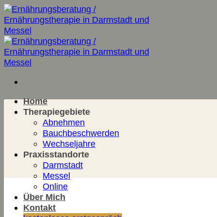
Zum
Inhalt
springen
Home
Therapiegebiete
Abnehmen
Bauchbeschwerden
Wechseljahre
Praxisstandorte
Darmstadt
Messel
Online
Über Mich
Kontakt