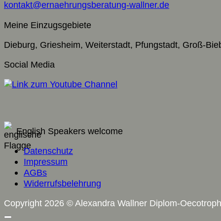
kontakt@ernaehrungsberatung-wallner.de
Meine Einzugsgebiete
Dieburg, Griesheim, Weiterstadt, Pfungstadt, Groß-B
Social Media
English Speakers welcome
Datenschutz
Impressum
AGBs
Widerrufsbelehrung
Copyright 2026 © Alexandra Wallner Diplom-Oecotrop