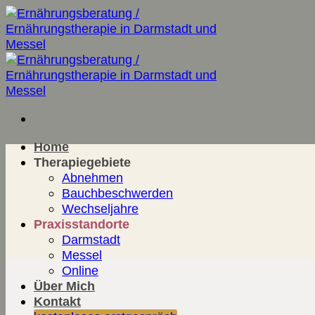
Zum
Inhalt
springen
Home
Therapiegebiete
Abnehmen
Bauchbeschwerden
Wechseljahre
Praxisstandorte
Darmstadt
Messel
Online
Über Mich
Kontakt