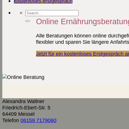
kostenloses erstgespräch
Online Ernährungsberatun
Alle Beratungen können online durchgefü
flexibler und sparen Sie längere Anfahr
Jetzt für ein kostenloses Erstgespräch 
Alexandra Wallner
Friedrich-Ebert-Str. 5
64409
Messel
Telefon
06159 7179060